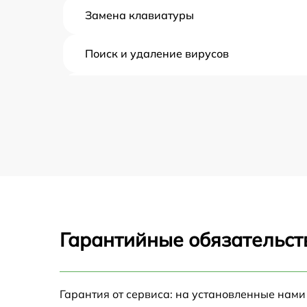
Замена клавиатуры
Поиск и удаление вирусов
Восстановление данных
Замена северного моста
Замена экрана
Замена термопасты
Гарантийные обязательст
Замена системы охлаждения
Замена процессора
Гарантия от сервиса: на установленные нами