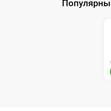
Популярные
Замена оперативной памяти
Замена процессора
Замена системы охлаждения
Замена термопасты
Замена экрана
Замена северного моста
Восстановление данных
Поиск и удаление вирусов