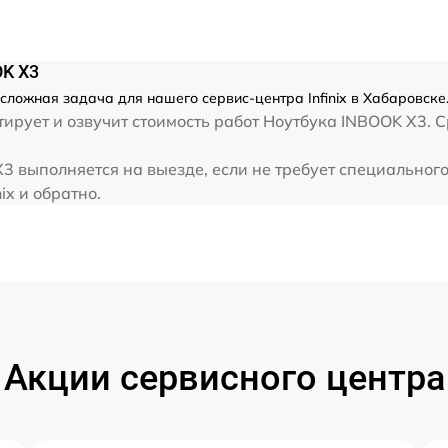
от 60 мин
от 60 мин
OK X3
есложная задача для нашего сервис-центра Infinix в Хабаровске
от 60 мин
рует и озвучит стоимость работ Ноутбука INBOOK X3. Ср
X3 выполняется на выезде, если не требует специальног
от 60 мин
ix и обратно.
Акции сервисного центра