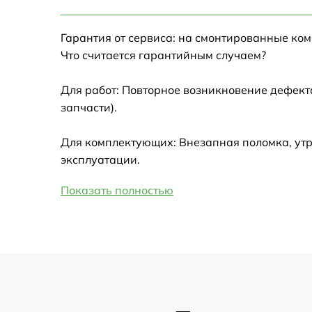
Настройка Wi-Fi
Гарантия от сервиса: на смонтированные ко
Замена HDMI
Что считается гарантийным случаем?
Замена крышки ноутбука
Для работ: Повторное возникновение дефект
запчасти).
Ремонт дисковода
Для комплектующих: Внезапная поломка, утр
Замена динамиков
эксплуатации.
Показать полностью
Замена южного моста
Замена USB порта
Замена микрофона