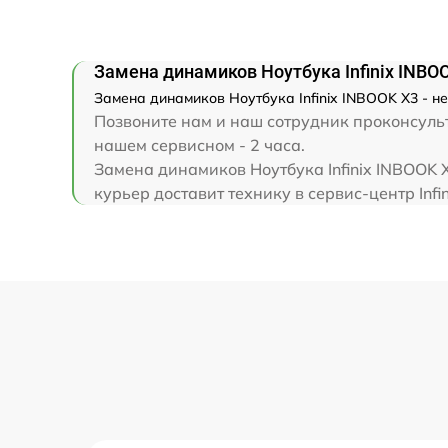
Замена клавиатуры
Замена корпуса
Замена динамиков Ноутбука Infinix INBO
Замена динамиков Ноутбука Infinix INBOOK X3 - н
Замена тачпада
Позвоните нам и наш сотрудник проконсульти
нашем сервисном - 2 часа.
Замена динамиков Ноутбука Infinix INBOOK 
Увеличение оперативной памяти
курьер доставит технику в сервис-центр Infin