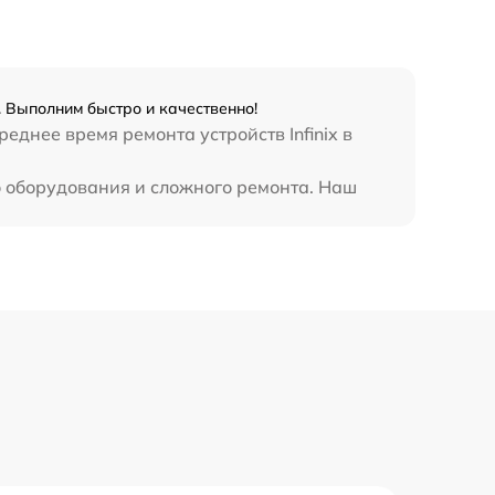
990 р
3500 р
. Выполним быстро и качественно!
1750 р
еднее время ремонта устройств Infinix в
о оборудования и сложного ремонта. Наш
1100 р