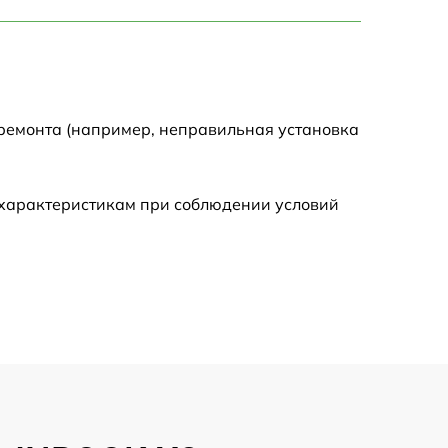
750 р
1450 р
1750 р
 ремонта (например, неправильная установка
1400 р
 характеристикам при соблюдении условий
1350 р
2500 р
1100 р
950 р