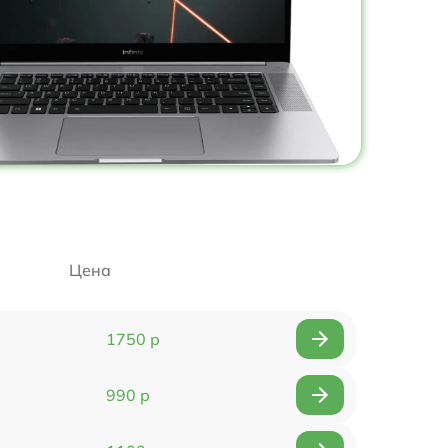
Цена
1750 р
990 р