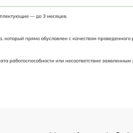
от 60 мин
мплектующие — до 3 месяцев.
от 60 мин
от 60 мин
а, который прямо обусловлен с качеством проведенного
от 60 мин
ата работоспособности или несоответствие заявленным
от 60 мин
от 60 мин
от 60 мин
от 60 мин