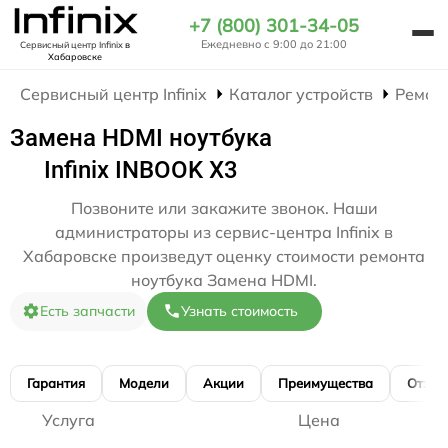
+7 (800) 301-34-05
Ежедневно с 9:00 до 21:00
Сервисный центр Infinix
в
Хабаровске
Сервисный центр Infinix
Каталог устройств
Ремон
Замена HDMI ноутбука
Infinix INBOOK X3
Позвоните или закажите звонок. Наши
администраторы из сервис-центра Infinix в
Хабаровске произведут оценку стоимости ремонта
ноутбука Замена HDMI.
Есть запчасти
Узнать стоимость
Гарантия
Модели
Акции
Преимущества
Отзы
Услуга
Цена