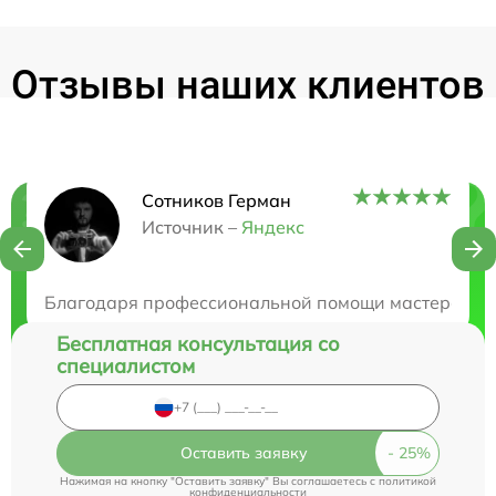
Отзывы наших клиентов
Сотников Герман
Нужна консультация?
Источник –
Яндекс
Закажите бесплатную консультацию
Благодаря профессиональной помощи мастерской, м
Бесплатная консультация со
специалистом
Оставить заявку
Нажимая на кнопку "Оставить заявку" Вы соглашаетесь c
политикой
конфиденциальности