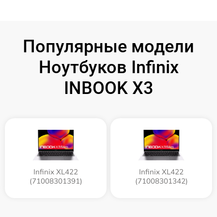
Популярные модели
Ноутбуков Infinix
INBOOK X3
Infinix XL422
Infinix XL422
(71008301391)
(71008301342)