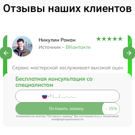
Отзывы наших клиентов
Никулин Роман
Нужна консультация?
Источник –
ВКонтакте
Закажите бесплатную консультацию
Сервис мастерской заслуживает высокой оценки, р
Бесплатная консультация со
специалистом
Оставить заявку
Нажимая на кнопку "Оставить заявку" Вы соглашаетесь c
политикой
конфиденциальности