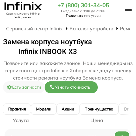
+7 (800) 301-34-05
Ежедневно с 9:00 до 21:00
Сервисный центр Infinix
в
Позвонить
мне утром
Хабаровске
Сервисный центр Infinix
Каталог устройств
Ремон
Замена корпуса ноутбука
Infinix INBOOK X3
Позвоните или закажите звонок. Наши менеджеры из
сервисного центра Infinix в Хабаровске дадут оценку
стоимости ремонта ноутбука Замена корпуса.
Есть запчасти
Узнать стоимость
Гарантия
Модели
Акции
Преимущества
Отзы
Услуга
Цена