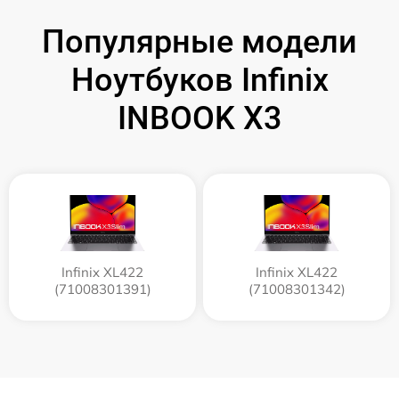
Популярные модели
Ноутбуков Infinix
INBOOK X3
Infinix XL422
Infinix XL422
(71008301391)
(71008301342)