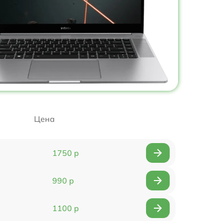
Цена
1750 р
990 р
1100 р