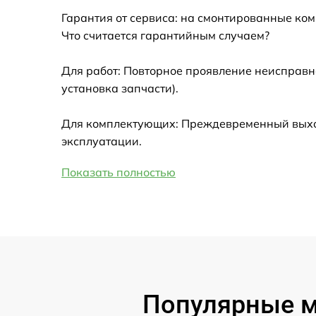
Гарантия от сервиса: на смонтированные ко
Замена HDMI
Что считается гарантийным случаем?
Замена крышки ноутбука
Для работ: Повторное проявление неисправн
установка запчасти).
Ремонт дисковода
Для комплектующих: Преждевременный выход
Замена динамиков
эксплуатации.
Показать полностью
Замена южного моста
Замена USB порта
Замена микрофона
Популярные мо
Замена оперативной памяти