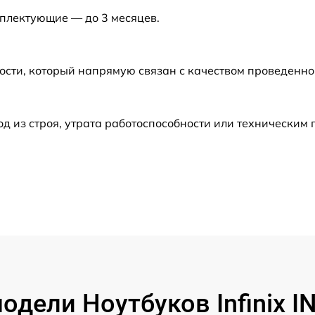
мплектующие — до 3 месяцев.
от 60 мин
от 60 мин
ости, который напрямую связан с качеством проведенн
от 60 мин
 из строя, утрата работоспособности или техническим
от 60 мин
от 60 мин
от 60 мин
от 60 мин
дели Ноутбуков Infinix 
от 60 мин