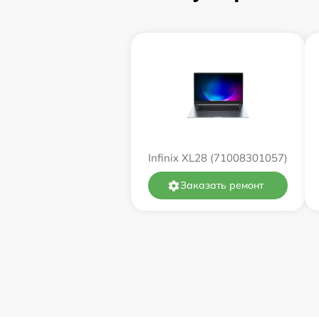
Замена процессора
Замена системы охлаждения
Замена термопасты
Замена экрана
Infinix XL28 (71008301057)
Замена северного моста
Заказать ремонт
Восстановление данных
Поиск и удаление вирусов
Замена клавиатуры