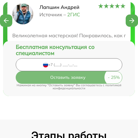
Лапшин Андрей
Нужна консультация?
Источник –
2ГИС
Закажите бесплатную консультацию
Великолепная мастерская! Понравилось, как проф
Бесплатная консультация со
специалистом
Оставить заявку
Нажимая на кнопку "Оставить заявку" Вы соглашаетесь c
политикой
конфиденциальности
Этапы работы