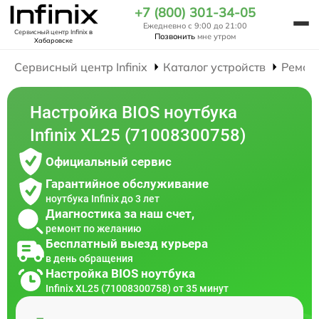
+7 (800) 301-34-05
Ежедневно с 9:00 до 21:00
Сервисный центр Infinix
в
Позвонить
мне утром
Хабаровске
Сервисный центр Infinix
Каталог устройств
Ремон
Настройка BIOS ноутбука
Infinix XL25 (71008300758)
Официальный сервис
Гарантийное обслуживание
ноутбука Infinix до 3 лет
Диагностика за наш счет,
ремонт по желанию
Бесплатный выезд курьера
в день обращения
Настройка BIOS ноутбука
Infinix XL25 (71008300758) от 35 минут