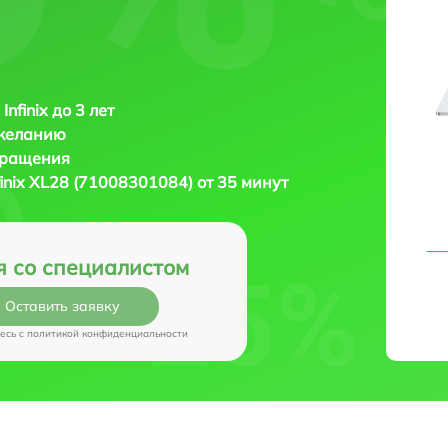
Infinix до 3 лет
 желанию
бращения
finix XL28 (71008301084) от 35 минут
я со специалистом
Оставить заявку
есь c
политикой конфиденциальности