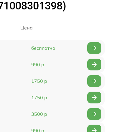
(71008301398)
Цена
бесплатно
990 р
1750 р
1750 р
3500 р
990 р