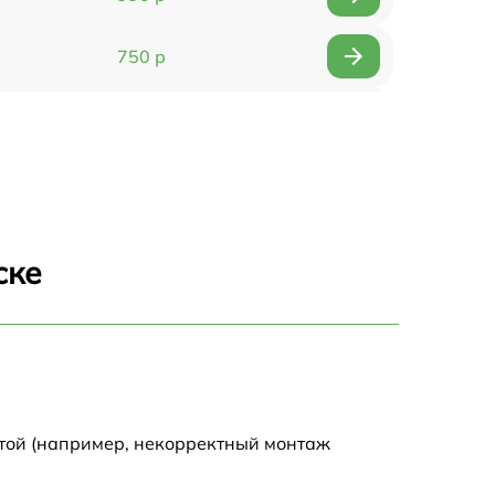
750 р
1490 р
2500 р
1990 р
ске
1200 р
1700 р
3250 р
отой (например, некорректный монтаж
1100 р