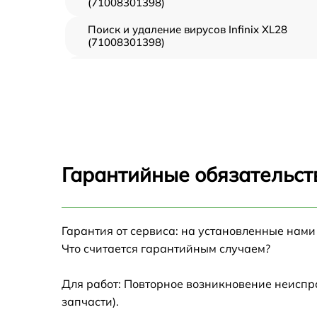
(71008301398)
Поиск и удаление вирусов Infinix XL28
(71008301398)
Восстановление данных Infinix XL28
(71008301398)
Замена северного моста Infinix XL28
(71008301398)
Замена экрана Infinix XL28 (71008301398)
Гарантийные обязательст
Замена термопасты Infinix XL28
(71008301398)
Замена системы охлаждения Infinix XL28
Гарантия от сервиса: на установленные нами
(71008301398)
Что считается гарантийным случаем?
Замена процессора Infinix XL28
(71008301398)
Для работ: Повторное возникновение неиспр
запчасти).
Замена оперативной памяти Infinix XL28