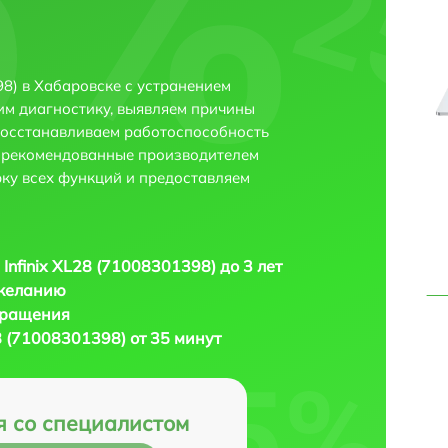
98) в Хабаровске с устранением
м диагностику, выявляем причины
восстанавливаем работоспособность
и рекомендованные производителем
рку всех функций и предоставляем
 Infinix XL28 (71008301398) до 3 лет
 желанию
бращения
28 (71008301398) от 35 минут
я со специалистом