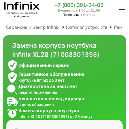
+7 (800) 301-34-05
Ежедневно с 9:00 до 21:00
Сервисный центр Infinix
в
Позвонить
мне утром
Хабаровске
Сервисный центр Infinix
Каталог устройств
Ремон
Замена корпуса ноутбука
Infinix XL28 (71008301398)
Официальный сервис
Гарантийное обслуживание
ноутбука Infinix до 3 лет
Диагностика за наш счет,
ремонт по желанию
Бесплатный выезд курьера
в день обращения
Замена корпуса ноутбука
Infinix XL28 (71008301398) от 35 минут