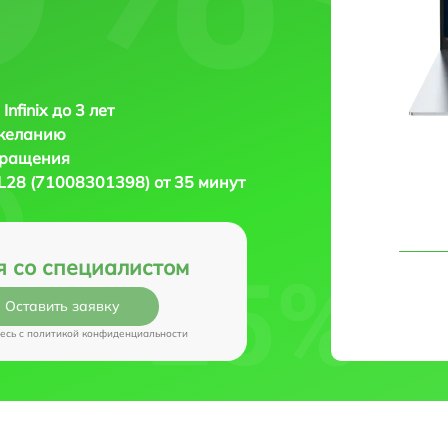
Infinix до 3 лет
 желанию
бращения
 XL28 (71008301398) от 35 минут
я со специалистом
Оставить заявку
есь c
политикой конфиденциальности