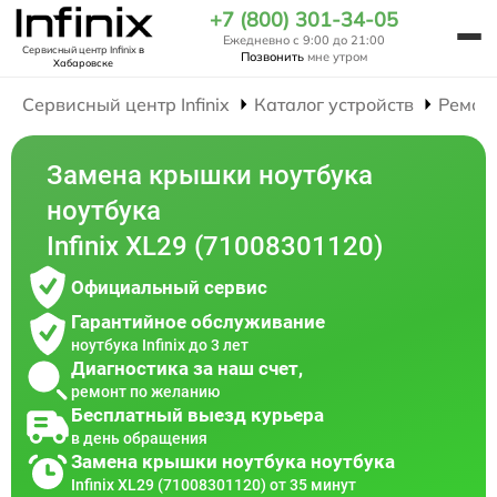
+7 (800) 301-34-05
Ежедневно с 9:00 до 21:00
Сервисный центр Infinix
в
Позвонить
мне утром
Хабаровске
Сервисный центр Infinix
Каталог устройств
Ремон
Замена крышки ноутбука
ноутбука
Infinix XL29 (71008301120)
Официальный сервис
Гарантийное обслуживание
ноутбука Infinix до 3 лет
Диагностика за наш счет,
ремонт по желанию
Бесплатный выезд курьера
в день обращения
Замена крышки ноутбука ноутбука
Infinix XL29 (71008301120) от 35 минут