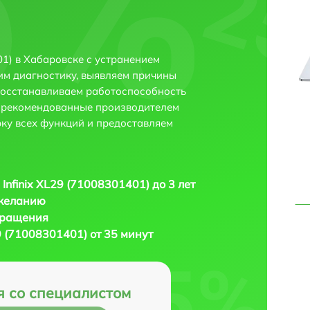
01) в Хабаровске с устранением
м диагностику, выявляем причины
восстанавливаем работоспособность
и рекомендованные производителем
рку всех функций и предоставляем
 Infinix XL29 (71008301401) до 3 лет
 желанию
бращения
29 (71008301401) от 35 минут
я со специалистом