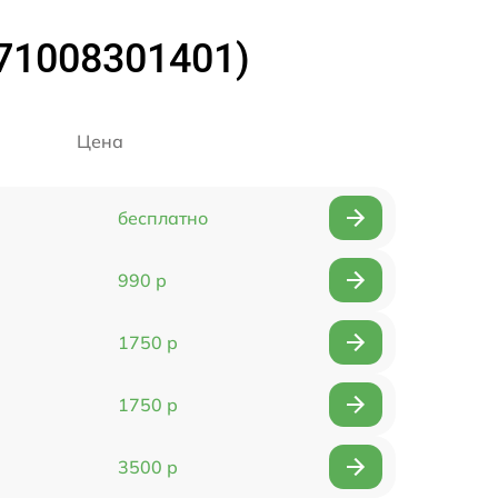
(71008301401)
Цена
бесплатно
990 р
1750 р
1750 р
3500 р