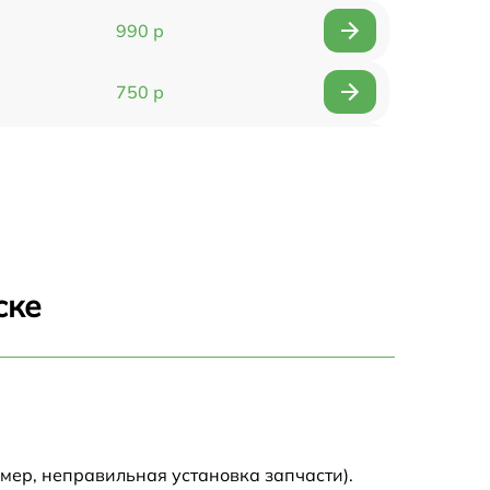
990 р
750 р
1490 р
2500 р
1990 р
ске
1200 р
1700 р
3250 р
мер, неправильная установка запчасти).