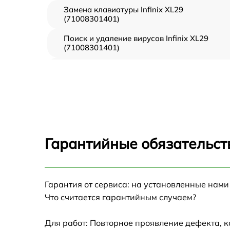
Замена клавиатуры Infinix XL29
(71008301401)
Поиск и удаление вирусов Infinix XL29
(71008301401)
Восстановление данных Infinix XL29
(71008301401)
Замена северного моста Infinix XL29
(71008301401)
Замена экрана Infinix XL29 (71008301401)
Гарантийные обязательст
Замена термопасты Infinix XL29
(71008301401)
Замена системы охлаждения Infinix XL29
Гарантия от сервиса: на установленные нами
(71008301401)
Что считается гарантийным случаем?
Замена процессора Infinix XL29
(71008301401)
Для работ: Повторное проявление дефекта, 