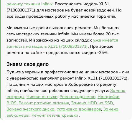
ремонту техники Infinix
. Восстановить модель XL31
(71008301371) для мастеров не будет новой задачей. На
все виды проведенных работ у нас имеется гарантия.
Минимальные сроки выполнения ремонта. Мы большая
сеть мастерских техники Infinix. Мы имеем более 20 тыс.
запчастей. И возможно на наших складах
уже имеется
запчасть на модель XL31 (71008301371)
. При заказе
ремонта на сайте - предоставляется скидка -25%.
Знаем свое дело
Будьте уверены в профессионализме наших мастеров - они
с уверенностью выполнят ремонт Infinix XL31 (71008301371).
По данным наших мастеров в Хабаровске по ремонту
Infinix, наиболее востребованы следующие услуги:
Замена
матрицы
,
Чистка от пыли
,
Ремонт подсветки
,
Настройка
BIOS
,
Ремонт разъема питания
,
Замена HDD на SSD
,
Замена жесткого диска
,
Установка драйверов
,
Замена
вебкамеры
,
Ремонт петель крышки
.