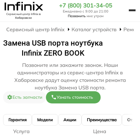
+7 (800) 301-34-05
Ежедневно с 9:00 до 21:00
Сервисный центр Infinix
в
Позвонить
мне утром
Хабаровске
Сервисный центр Infinix
Каталог устройств
Ремон
Замена USB порта ноутбука
Infinix ZERO BOOK
Позвоните или закажите звонок. Наши
администраторы из сервис-центра Infinix в
Хабаровске дадут оценку стоимости ремонта
ноутбука Замена USB порта.
Есть запчасти
Узнать стоимость
Гарантия
Модели
Акции
Преимущества
Отзы
Услуга
Цена