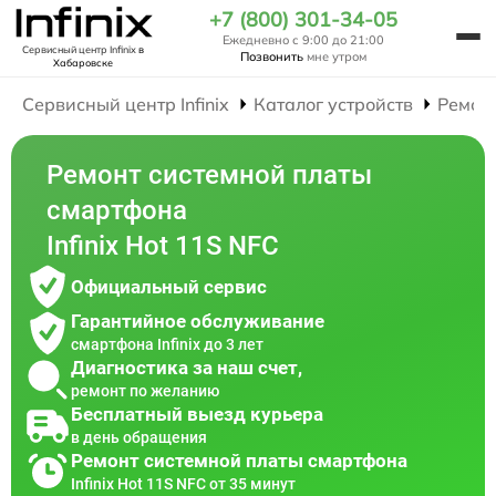
+7 (800) 301-34-05
Ежедневно с 9:00 до 21:00
Сервисный центр Infinix
в
Позвонить
мне утром
Хабаровске
Сервисный центр Infinix
Каталог устройств
Ремон
Ремонт системной платы
смартфона
Infinix Hot 11S NFC
Официальный сервис
Гарантийное обслуживание
смартфона Infinix до 3 лет
Диагностика за наш счет,
ремонт по желанию
Бесплатный выезд курьера
в день обращения
Ремонт системной платы смартфона
Infinix Hot 11S NFC от 35 минут