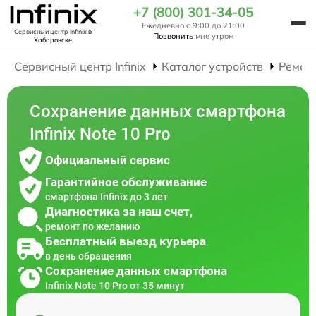
+7 (800) 301-34-05
Ежедневно с 9:00 до 21:00
Сервисный центр Infinix
в
Позвонить
мне утром
Хабаровске
Сервисный центр Infinix
Каталог устройств
Ремон
Сохранение данных смартфона
Infinix Note 10 Pro
Официальный сервис
Гарантийное обслуживание
смартфона Infinix до 3 лет
Диагностика за наш счет,
ремонт по желанию
Бесплатный выезд курьера
в день обращения
Сохранение данных смартфона
Infinix Note 10 Pro от 35 минут