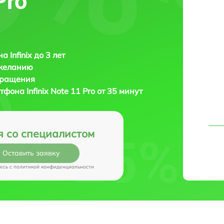
Pro
 Infinix до 3 лет
 желанию
бращения
ртфона
Infinix Note 11 Pro от 35 минут
я со специалистом
Оставить заявку
есь c
политикой конфиденциальности