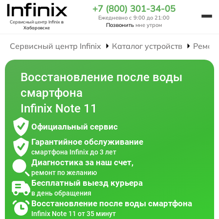
+7 (800) 301-34-05
Ежедневно с 9:00 до 21:00
Сервисный центр Infinix
в
Позвонить
мне утром
Хабаровске
Сервисный центр Infinix
Каталог устройств
Ремон
Восстановление после воды
смартфона
Infinix Note 11
Официальный сервис
Гарантийное обслуживание
смартфона Infinix до 3 лет
Диагностика за наш счет,
ремонт по желанию
Бесплатный выезд курьера
в день обращения
Восстановление после воды смартфона
Infinix Note 11 от 35 минут