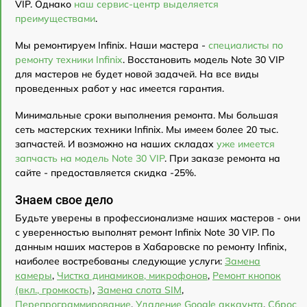
VIP. Однако
наш сервис-центр выделяется
преимуществами
.
Мы ремонтируем Infinix. Наши мастера -
специалисты по
ремонту техники Infinix
. Восстановить модель Note 30 VIP
для мастеров не будет новой задачей. На все виды
проведенных работ у нас имеется гарантия.
Минимальные сроки выполнения ремонта. Мы большая
сеть мастерских техники Infinix. Мы имеем более 20 тыс.
запчастей. И возможно на наших складах
уже имеется
запчасть на модель Note 30 VIP
. При заказе ремонта на
сайте - предоставляется скидка -25%.
Знаем свое дело
Будьте уверены в профессионализме наших мастеров - они
с уверенностью выполнят ремонт Infinix Note 30 VIP. По
данным наших мастеров в Хабаровске по ремонту Infinix,
наиболее востребованы следующие услуги:
Замена
камеры
,
Чистка динамиков, микрофонов
,
Ремонт кнопок
(вкл., громкость)
,
Замена слота SIM
,
Перепрограммирование
,
Удаление Google аккаунта
,
Сброс