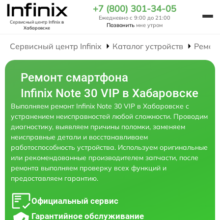
+7 (800) 301-34-05
Ежедневно с 9:00 до 21:00
Сервисный центр Infinix
в
Позвонить
мне утром
Хабаровске
Сервисный центр Infinix
Каталог устройств
Ремон
Ремонт смартфона
Infinix Note 30 VIP в Хабаровске
Выполняем ремонт Infinix Note 30 VIP в Хабаровске с
устранением неисправностей любой сложности. Проводим
диагностику, выявляем причины поломки, заменяем
неисправные детали и восстанавливаем
работоспособность устройства. Используем оригинальные
или рекомендованные производителем запчасти, после
ремонта выполняем проверку всех функций и
предоставляем гарантию.
Официальный сервис
Гарантийное обслуживание