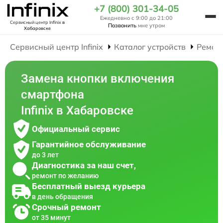
+7 (800) 301-34-05
Ежедневно с 9:00 до 21:00
Сервисный центр Infinix
в
Позвонить
мне утром
Хабаровске
Сервисный центр Infinix
Каталог устройств
Ремон
Замена кнопки включения
смартфона
Infinix в Хабаровске
Официальный сервис
Гарантийное обслуживание
до 3 лет
Диагностика за наш счет,
ремонт по желанию
Бесплатный выезд курьера
в день обращения
Срочный ремонт
от 35 минут