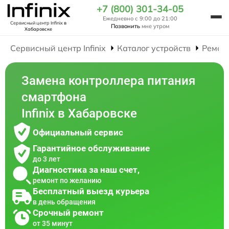
+7 (800) 301-34-05
Ежедневно с 9:00 до 21:00
Сервисный центр Infinix
в
Позвонить
мне утром
Хабаровске
Сервисный центр Infinix
Каталог устройств
Ремон
Замена контроллера питания
смартфона
Infinix в Хабаровске
Официальный сервис
Гарантийное обслуживание
до 3 лет
Диагностика за наш счет,
ремонт по желанию
Бесплатный выезд курьера
в день обращения
Срочный ремонт
от 35 минут