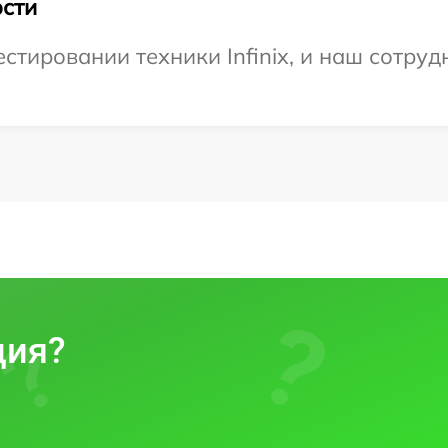
сти
тировании техники Infinix, и наш сотруд
ция?